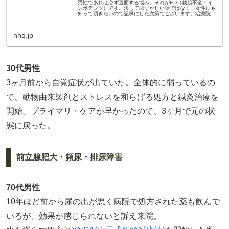
男性であれば必ず直面する悩み。それがED（勃起不全・イ
ンポテンツ）です。決して恥ずかしい話ではなく、女性にも
知って頂きたいので記事にした次第でございます。治療院の
みを経営していた時は、この手のお問合わせは多くはなかっ
たのですが、漢方薬店を開...
nhq.jp
30代男性
3ヶ月前から自覚症状が出ていた。全体的に弱っているの
で、動物由来製剤とストレスを和らげる処方と鍼灸治療を
開始。プライマリ・ケアが早かったので、3ヶ月で元の状
態に戻った。
前立腺肥大・頻尿・排尿障害
70代男性
10年ほど前から尿の出が悪く病院で処方された薬も飲んで
いるが、効果が感じられないと訴え来院。