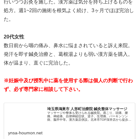
行いつつお灸を施した。漢方薬は気分を持ち上げるものを
処方。週1~2回の施術を根気よく続け、3ヶ月でほぼ完治し
た。
20代女性
数日前から咽の痛み、鼻水に悩まされていると訴え来院。
発汗を即す鍼灸治療と、葛根湯よりも弱い漢方薬を購入。
体が温まり、直ぐに完治した。
※妊娠中及び授乳中に薬を使用する際は個人の判断で行わ
ず、必ず専門家に相談して下さい。
埼玉県鴻巣市 人形町治療院 鍼灸整体マッサージ
マッサージや整体も受けられる鍼灸院。肩こり、頭痛、腰
痛、神経痛、自律神経症状、逆子、生理痛、パーキンソン
病、脳卒中等。漢方薬店併設。北本市TOP深井店から徒歩3
分。
ynsa-houmon.net