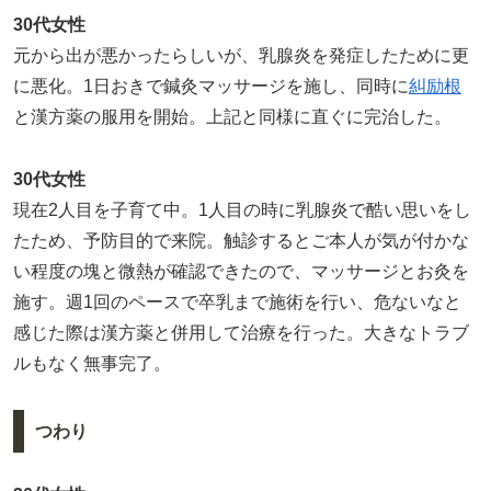
30代女性
元から出が悪かったらしいが、乳腺炎を発症したために更
に悪化。1日おきで鍼灸マッサージを施し、同時に
糾励根
と漢方薬の服用を開始。上記と同様に直ぐに完治した。
30代女性
現在2人目を子育て中。1人目の時に乳腺炎で酷い思いをし
たため、予防目的で来院。触診するとご本人が気が付かな
い程度の塊と微熱が確認できたので、マッサージとお灸を
施す。週1回のペースで卒乳まで施術を行い、危ないなと
感じた際は漢方薬と併用して治療を行った。大きなトラブ
ルもなく無事完了。
つわり