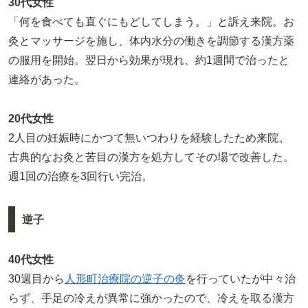
30代女性
「何を食べても直ぐにもどしてしまう。」と訴え来院。お
灸とマッサージを施し、体内水分の働きを調節する漢方薬
の服用を開始。翌日から効果が現れ、約1週間で治ったと
連絡があった。
20代女性
2人目の妊娠時にかつて無いつわりを経験したため来院。
古典的なお灸と苦目の漢方を処方してその場で改善した。
週1回の治療を3回行い完治。
逆子
40代女性
30週目から
人形町治療院の逆子の灸
を行っていたが中々治
らず、手足の冷えが異常に強かったので、冷えを取る漢方