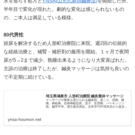
水を巡らす処方と
YNSA(山元式新頭鍼療法)
を開始した所、
半年目で変化が現れた。劇的な変化は感じられないもの
の、ご本人は満足している模様。
80代男性
頻尿を解決するため人形町治療院に来院。週2回の伝統的
な経絡治療と、補腎・補肝剤の服用を開始。１ヶ月で夜間
尿が5→2まで減少。熟睡出来るようになり大変喜ばれた。
主訴の治療は終了したが、鍼灸マッサージは気持ち良いの
で不定期に続けている。
埼玉県鴻巣市 人形町治療院 鍼灸整体マッサージ
マッサージや整体も受けられる鍼灸院。肩こり、頭痛、腰
痛、神経痛、自律神経症状、逆子、生理痛、パーキンソン
病、脳卒中等。漢方薬店併設。北本市TOP深井店から徒歩3
分。
ynsa-houmon.net