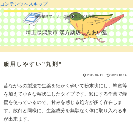
コンテンツへスキップ
鍼灸整体マッサージ院を備える漢方薬店
埼玉県鴻巣市 漢方薬店しんあい堂
服用しやすい”丸剤”
2015.04.11
2020.10.14
昔ながらの製法で生薬を細かく砕いて粉末状にし、蜂蜜等
を加えて小さな粒状にしたタイプです。粒にする作業で蜂
蜜を使っているので、甘みを感じる処方が多く存在しま
す。散剤と同様に、生薬成分を無駄なく体に取り入れる事
が出来ます。