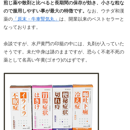
煎じ薬や散剤と比べると長期間の保存が効き、小さな粒な
ので服用しやすい事が最大の特徴です。
なお、ウチダ和漢
薬の
「原末・牛車腎気丸」
は、開業以来のベストセラーと
なっております。
余談ですが、水戸黄門の印籠の中には、丸剤が入っていた
そうです。未だ中身は謎のままですが、恐らく不老不死の
薬として名高い午黄(ゴオウ)のはずです。